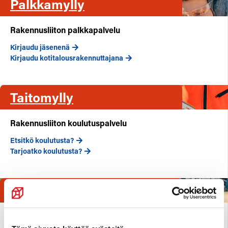
Palkkamylly
Rakennusliiton palkkapalvelu
Kirjaudu jäsenenä
Kirjaudu kotitalousrakennuttajana
Taitomylly
Rakennusliiton koulutuspalvelu
Etsitkö koulutusta?
Tarjoatko koulutusta?
Tarvitsetko apua?
Lue lisää