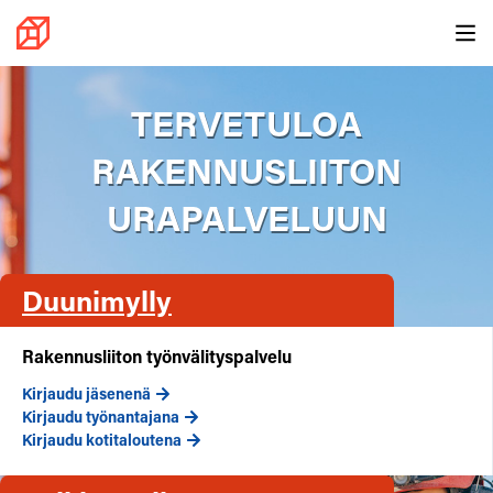
Duunimylly
TERVETULOA
Taitomylly
RAKENNUSLIITON
Palkkamylly
URAPALVELUUN
Henkilökohtainen palvelu
Kotitaloudet (työnantajat)
Työntekijät (jäsenet)
Duunimylly
Yritykset
Rakennusliiton työnvälityspalvelu
Rakennusliitto.fi
Kirjaudu jäsenenä
Kirjaudu sisään
Kirjaudu työnantajana
Kirjaudu kotitaloutena