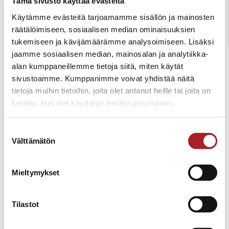
Tämä sivusto käyttää evästeitä
Käytämme evästeitä tarjoamamme sisällön ja mainosten
räätälöimiseen, sosiaalisen median ominaisuuksien
tukemiseen ja kävijämäärämme analysoimiseen. Lisäksi
jaamme sosiaalisen median, mainosalan ja analytiikka-
alan kumppaneillemme tietoja siitä, miten käytät
sivustoamme. Kumppanimme voivat yhdistää näitä
tietoja muihin tietoihin, joita olet antanut heille tai joita on
kerätty, kun olet käyttänyt heidän palvelujaan.
Suostumuksen
Välttämätön
valinta
Mieltymykset
Tilastot
Tervetuloa tutustumaan